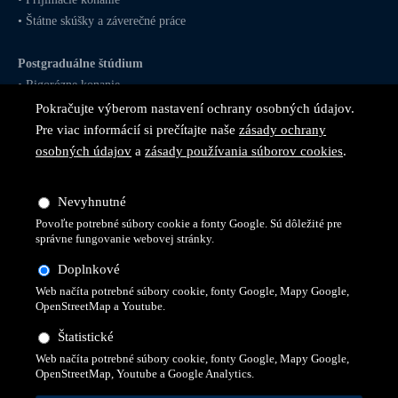
•
Štátne skúšky a záverečné práce
Postgraduálne štúdium
•
Rigorózne konanie
Pokračujte výberom nastavení ochrany osobných údajov.
Pre viac informácií si prečítajte naše
zásady ochrany
osobných údajov
a
zásady používania súborov cookies
.
Sledujte nás na
sociálnych
Nevyhnutné
sieťach
Povoľte potrebné súbory cookie a fonty Google. Sú dôležité pre
správne fungovanie webovej stránky.
Doplnkové
Web načíta potrebné súbory cookie, fonty Google, Mapy Google,
OpenStreetMap a Youtube.
Štatistické
Web načíta potrebné súbory cookie, fonty Google, Mapy Google,
OpenStreetMap, Youtube a Google Analytics.
© 2026 Všetky práva vyhradené pre Vysokú školu technickú a