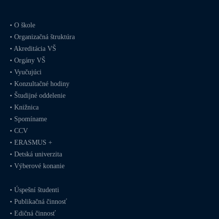
•
O škole
•
Organizačná štruktúra
•
Akreditácia VŠ
•
Orgány VŠ
•
Vyučujúci
•
Konzultačné hodiny
•
Študijné oddelenie
•
Knižnica
•
Spomíname
•
CCV
•
ERASMUS +
•
Detská univerzita
•
Výberové konanie
•
Úspešní študenti
•
Publikačná činnosť
•
Edičná činnosť