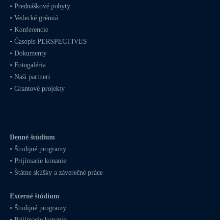
•
Prednáškové pobyty
•
Vedecké grémiá
•
Konferencie
•
Časopis PERSPECTIVES
•
Dokumenty
•
Fotogaléria
•
Naši partneri
•
Grantové projekty
Denné štúdium
•
Študijné programy
•
Prijímacie konanie
•
Štátne skúšky a záverečné práce
Externé štúdium
•
Študijné programy
•
Prijímacie konanie