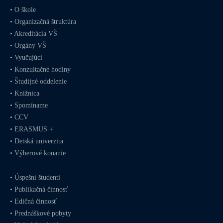
•
O škole
•
Organizačná štruktúra
•
Akreditácia VŠ
•
Orgány VŠ
•
Vyučujúci
•
Konzultačné hodiny
•
Študijné oddelenie
•
Knižnica
•
Spomíname
•
CCV
•
ERASMUS +
•
Detská univerzita
•
Výberové konanie
•
Úspešní študenti
•
Publikačná činnosť
•
Edičná činnosť
•
Prednáškové pobyty