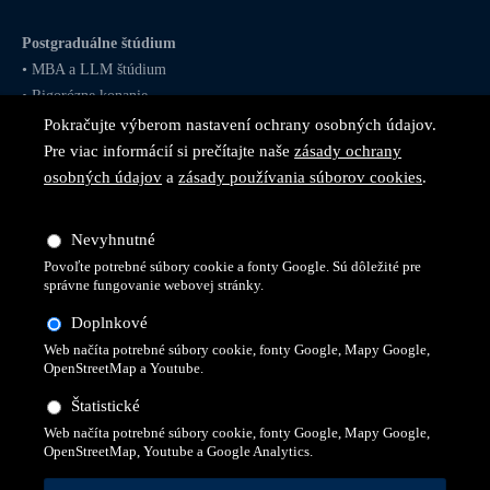
Postgraduálne štúdium
•
MBA
a
LLM
štúdium
•
Rigorózne konanie
Pokračujte výberom nastavení ochrany osobných údajov.
Pre viac informácií si prečítajte naše
zásady ochrany
osobných údajov
a
zásady používania súborov cookies
.
Sledujte nás na
sociálnych
Nevyhnutné
sieťach
Povoľte potrebné súbory cookie a fonty Google. Sú dôležité pre
správne fungovanie webovej stránky.
Doplnkové
Web načíta potrebné súbory cookie, fonty Google, Mapy Google,
OpenStreetMap a Youtube.
Štatistické
Web načíta potrebné súbory cookie, fonty Google, Mapy Google,
OpenStreetMap, Youtube a Google Analytics.
© 2026 Všetky práva vyhradené pre Vysokú školu technickú a