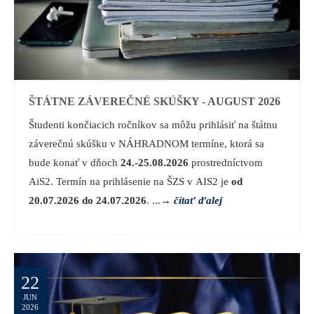
ŠTÁTNE ZÁVEREČNÉ SKÚŠKY - AUGUST 2026
Študenti končiacich ročníkov sa môžu prihlásiť na štátnu
záverečnú skúšku v NÁHRADNOM termíne, ktorá sa
bude konať v dňoch
24.-25.08.2026
prostredníctvom
AiS2. Termín na prihlásenie na ŠZS v AIS2 je
od
20.07.2026 do 24.07.2026
. ...
→
čítať ďalej
22
JUN
2026