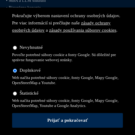
•
MBA
a
LLM
štúdium
•
Rigorózne konanie
Pokračujte výberom nastavení ochrany osobných údajov.
Pre viac informácií si prečítajte naše
zásady ochrany
osobných údajov
a
zásady používania súborov cookies
.
Sledujte nás na
sociálnych
Nevyhnutné
sieťach
Povoľte potrebné súbory cookie a fonty Google. Sú dôležité pre
správne fungovanie webovej stránky.
Doplnkové
Web načíta potrebné súbory cookie, fonty Google, Mapy Google,
OpenStreetMap a Youtube.
Štatistické
Web načíta potrebné súbory cookie, fonty Google, Mapy Google,
OpenStreetMap, Youtube a Google Analytics.
© 2026 Všetky práva vyhradené pre Vysokú školu technickú a
ekonomickú v Prešove
Ochrana osobných údajov
Cookies