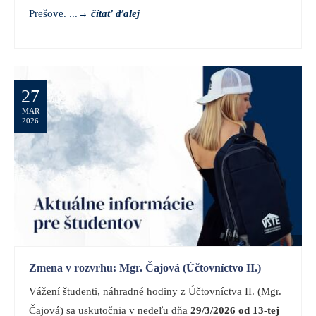
Prešove. ...
→
čítať ďalej
27
MAR
2026
Zmena v rozvrhu: Mgr. Čajová (Účtovníctvo II.)
Vážení študenti, náhradné hodiny z Účtovníctva II. (Mgr.
Čajová) sa uskutočnia v nedeľu dňa
29/3/2026
od 13-tej