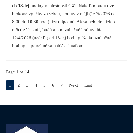
do 18-tej
hodiny v miestnosti
C41
. Nakoľko budú dve
blokové výučby za sebou, hodiny v máji (16/5/2026 od
8:00 do 10:30 hod.) tiež odpadnú. Ak sa nebude niekto
môcť zúčastniť, budú aj konzultačné hodiny dňa
12/4/2026 (nedeľa) od 13-tej hodiny. Na konzultačné
hodiny je potrebné sa nahlásiť mailom.
Page 1 of 14
1
2
3
4
5
6
7
Next
Last »