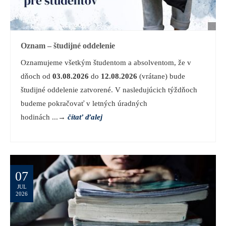
Oznam – študijné oddelenie
Oznamujeme všetkým študentom a absolventom, že v
dňoch od
03.08.2026
do
12.08.2026
(vrátane) bude
študijné oddelenie zatvorené. V nasledujúcich týždňoch
budeme pokračovať v letných úradných
hodinách ...
→
čítať ďalej
07
JUL
2026