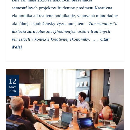
Dňa 16. mája 2026 sa uskutoční prezentácia
semestrálnych projektov študentov predmetu Kreatívna
ekonomika a kreatívne podnikanie, venovaná mimoriadne
aktuálnej a spoločensky významnej téme:
Zamestnanosť a
inklúzia zdravotne znevýhodnených osôb v tradičných
remeslách v kontexte kreatívnej ekonomiky
. ...
→
čítať
ďalej
12
MAY
2026