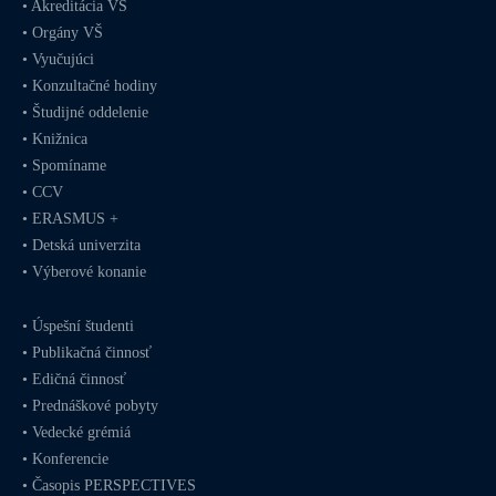
•
Akreditácia VŠ
•
Orgány VŠ
•
Vyučujúci
•
Konzultačné hodiny
•
Študijné oddelenie
•
Knižnica
•
Spomíname
•
CCV
•
ERASMUS +
•
Detská univerzita
•
Výberové konanie
•
Úspešní študenti
•
Publikačná činnosť
•
Edičná činnosť
•
Prednáškové pobyty
•
Vedecké grémiá
•
Konferencie
•
Časopis PERSPECTIVES