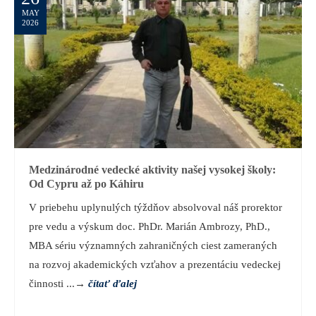
MAY
2026
Medzinárodné vedecké aktivity našej vysokej školy:
Od Cypru až po Káhiru
V priebehu uplynulých týždňov absolvoval náš prorektor
pre vedu a výskum doc. PhDr. Marián Ambrozy, PhD.,
MBA sériu významných zahraničných ciest zameraných
na rozvoj akademických vzťahov a prezentáciu vedeckej
činnosti ...
→
čítať ďalej