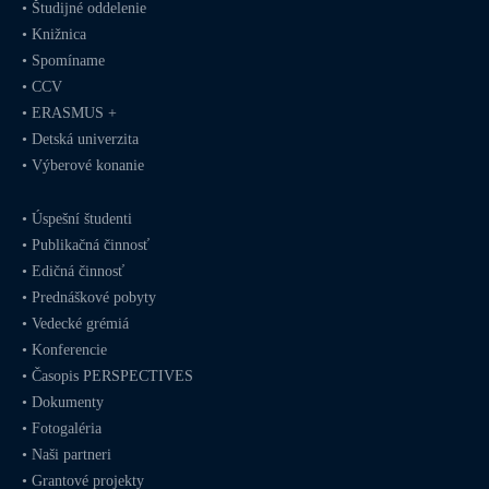
•
Študijné oddelenie
•
Knižnica
•
Spomíname
•
CCV
•
ERASMUS +
•
Detská univerzita
•
Výberové konanie
•
Úspešní študenti
•
Publikačná činnosť
•
Edičná činnosť
•
Prednáškové pobyty
•
Vedecké grémiá
•
Konferencie
•
Časopis PERSPECTIVES
•
Dokumenty
•
Fotogaléria
•
Naši partneri
•
Grantové projekty